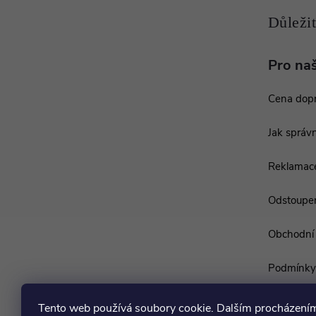
í
Pro na
Cena dop
Jak správn
Reklamac
Odstoupen
Obchodní
Podmínky 
Tento web používá soubory cookie. Dalším procházení