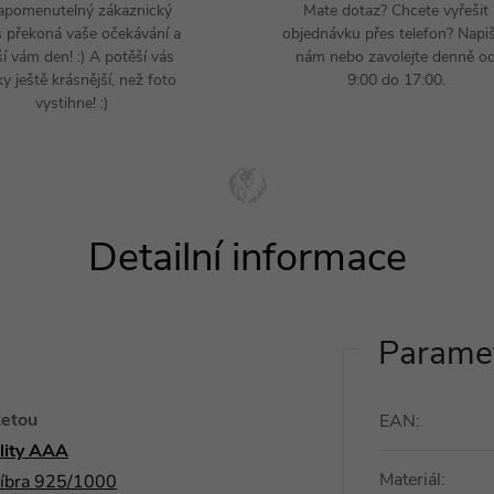
apomenutelný zákaznický
Mate dotaz? Chcete vyřešit
s překoná vaše očekávání a
objednávku přes telefon? Napi
ší vám den! :) A potěší vás
nám nebo zavolejte denně o
y ještě krásnější, než foto
9:00 do 17:00.
vystihne! :)
Paramet
etou
EAN
:
ality AAA
Materiál
:
říbra 925/1000