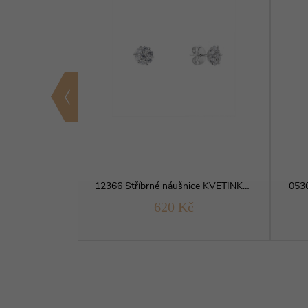
12331 Stříbrné náušnice KROUŽEK hravé
12366 Stříbrné náušnice KVĚTINKA zářivá
0530
č
620 Kč