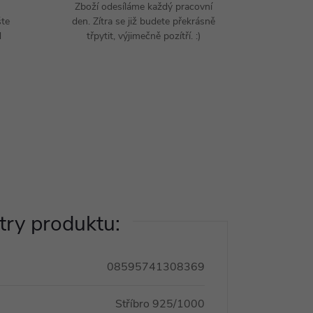
Zboží odesíláme každý pracovní
šte
den. Zítra se již budete překrásně
d
třpytit, výjimečně pozítří. :)
ry produktu:
08595741308369
Stříbro 925/1000