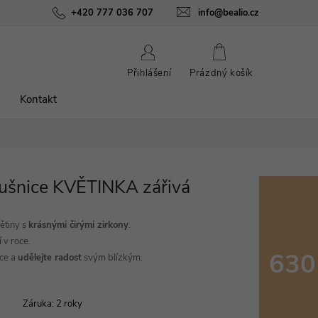
ínky
Podmínky ochrany osobních údajů
+420 777 036 707
info@bealio.cz
O nás
Péče o šperky
NÁKUPNÍ
Přihlášení
Prázdný košík
KOŠÍK
Kontakt
áušnice KVĚTINKA zářivá
ětiny s
krásnými čirými zirkony
.
 v roce.
630
ice a
udělejte radost
svým blízkým.
Měrná
cena:
Záruka
:
2 roky