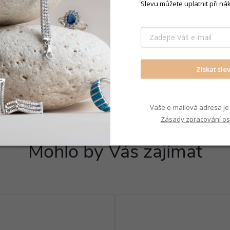
Slevu můžete uplatnit při ná
Šperky pro
Získat sle
Vaše e-mailová adresa je 
Zásady zpracování os
Mohlo by Vás zajímat