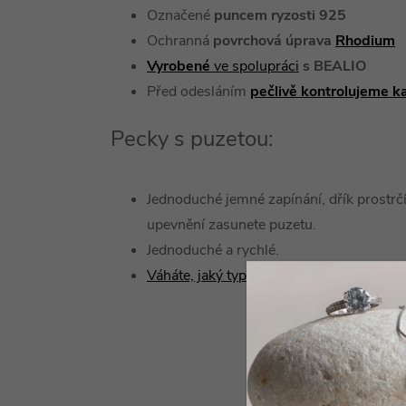
Označené
puncem ryzosti 925
Ochranná
povrchová úprava
Rhodium
Vyrobené
ve spolupráci
s BEALIO
Před odesláním
pečlivě kontrolujeme k
Pecky s puzetou:
Jednoduché jemné zapínání, dřík prostrčí
upevnění zasunete puzetu.
Jednoduché a rychlé.
Váháte, jaký typ náušnice zvolit?