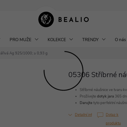
klamace a výměna šperků
Odstoupení od smlouvy
Obchodní podm
PRO MUŽE
KOLEKCE
TRENDY
O nás
zářivá
Ag 925/1000; ≥ 0,93 g
05306 Stříbrné n
Stříbrné náušnice ve tvaru kv
Prožívejte
dotyk jara
365 dní
Darujte
tyto perfektní náušn
Detailní informace
Dotaz k
produktu