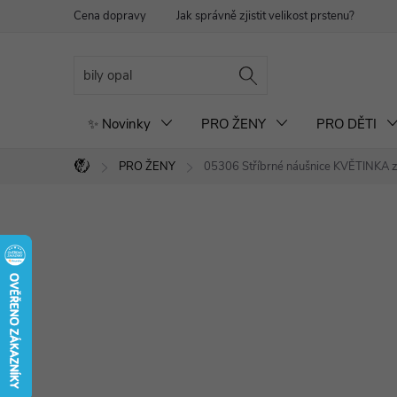
Přejít
Cena dopravy
Jak správně zjistit velikost prstenu?
Re
na
obsah
✨ Novinky
PRO ŽENY
PRO DĚTI
PRO ŽENY
05306 Stříbrné náušnice KVĚTINKA 
Domů