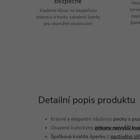
bezpečně
Nez
servi
Klademe důraz na bezpečnou
zlep
dopravu a hezky zabalené šperky
šperk
pro okamžité obdarování.
Detailní popis produktu
Krásné a elegantní
náušnice
pecky s
puz
Osazené kubickými
zirkony nejvyšší kv
Špičková kvalita šperku
poctivého st
z