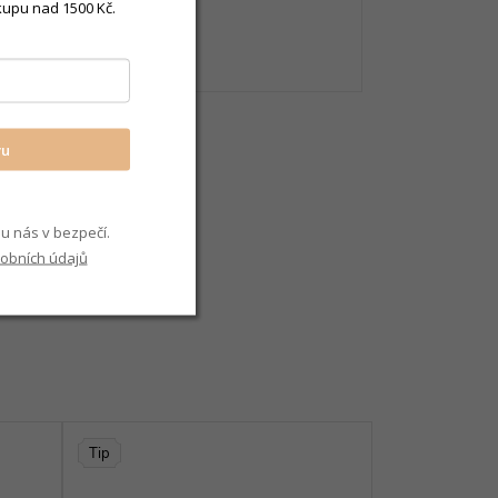
kupu nad 1500 Kč.
 ženy
vu
u nás v bezpečí.
obních údajů
Tip