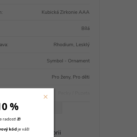
n
:
Kubická Zirkonie AAA
Bílá
ava
:
Rhodium, Lesklý
Symbol - Ornament
Pro ženy, Pro děti
Pecky / Puzeta
10 %
VŠECHNY PARAMETRY
 radost! 🎁
vový
kód
je váš!
eznete v této kategorii