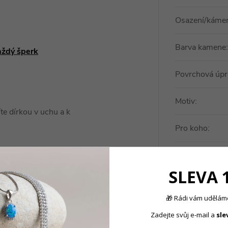
Osazení/káme
Barva kamene
:
aždý šperk
Povrchová úpr
Motiv
:
te dírkou v uchu a k
Pro koho
:
Typ náušnice
:
SLEVA 
🎁 Rádi vám uděláme
Zadejte svůj e-mail a
sle
Produkt nal