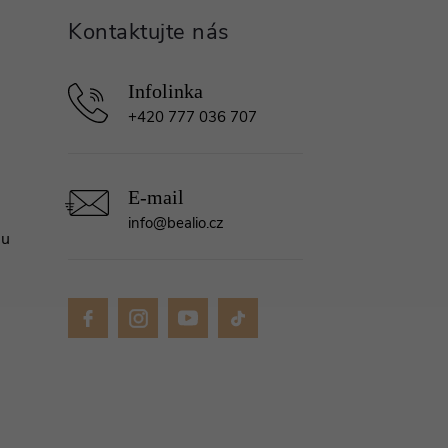
+420 777 036 707
info
@
bealio.cz
mu