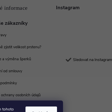
Instagram
še zákazníky
ravy
ě zjistit velikost prstenu?
e a výměna šperků
Sledovat na Instagra
í od smlouvy
 podmínky
ochrany osobních údajů
m tohoto