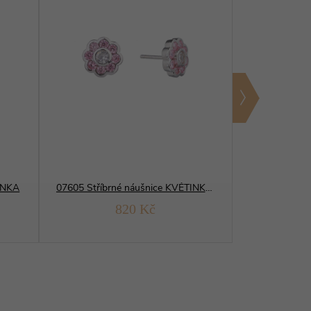
TINKA
07605 Stříbrné náušnice KVĚTINKA růžová
820 Kč