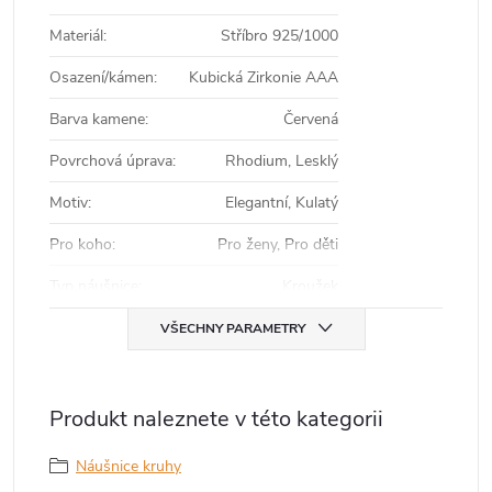
Materiál
:
Stříbro 925/1000
Osazení/kámen
:
Kubická Zirkonie AAA
Barva kamene
:
Červená
Povrchová úprava
:
Rhodium, Lesklý
Motiv
:
Elegantní, Kulatý
Pro koho
:
Pro ženy, Pro děti
Typ náušnice
:
Kroužek
VŠECHNY PARAMETRY
Produkt naleznete v této kategorii
Náušnice kruhy