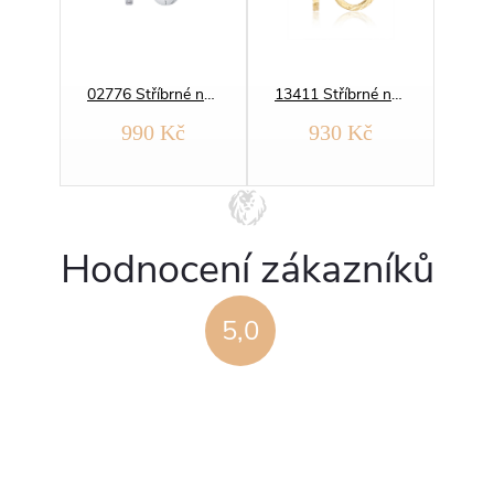
14070 Stříbrné náušnice KROUŽKY fialové 12 mm
02776 Stříbrné náušnice KRUHY 12 mm BÍLÁ
13411 Stříbrné náušnice BROUŠENÉ KRUHY 17 mm yellow
č
990 Kč
930 Kč
Hodnocení zákazníků
5,0