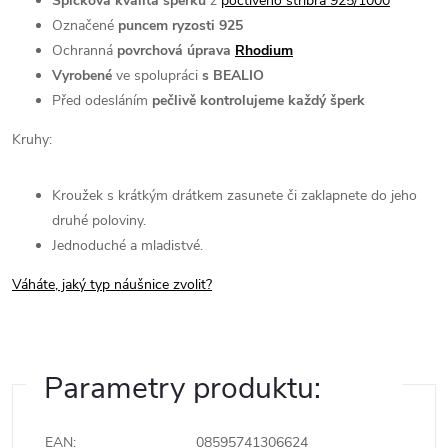
Špičková kvalita šperku
z
poctivého stříbra 925/1000
Označené
puncem ryzosti 925
Ochranná
povrchová úprava
Rhodium
Vyrobené
ve spolupráci
s BEALIO
Před odesláním
pečlivě kontrolujeme každý šperk
Kruhy:
Kroužek s krátkým drátkem zasunete či zaklapnete do jeho
druhé poloviny.
Jednoduché a mladistvé.
Váháte, jaký typ náušnice zvolit?
Parametry produktu:
EAN
:
08595741306624