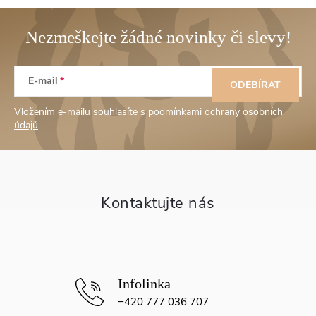
Z
E-mail
á
ODEBÍRAT
Vložením e-mailu souhlasíte s
podmínkami ochrany osobních
p
údajů
a
t
í
+420 777 036 707