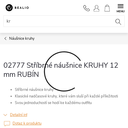
Přejít
na
NÁKUPNÍ
obsah
KOŠÍK
Náušnice kruhy
02777 Stříbrné náušnice KRUHY 12
mm RUBÍN
Stříbrné náušnice kruhy
Klasické nadčasové kruhy, které vám sluší při každé příležitosti
Svou jednoduchostí se hodí ke každému outfitu
Detailní informace
Dotaz k produktu