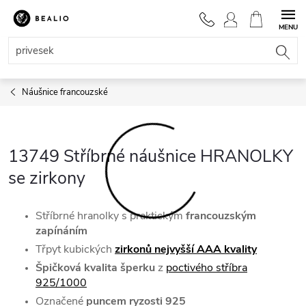
Přejít
na
NÁKUPNÍ
obsah
KOŠÍK
Náušnice francouzské
13749 Stříbrné náušnice HRANOLKY
se zirkony
Stříbrné hranolky s praktickým
francouzským
zapínáním
Třpyt kubických
zirkonů nejvyšší AAA kvality
Špičková kvalita šperku
z
poctivého stříbra
925/1000
Označené
puncem ryzosti 925