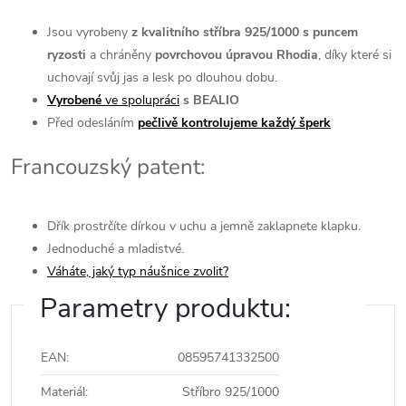
Jsou vyrobeny
z kvalitního stříbra 925/1000 s puncem
ryzosti
a chráněny
povrchovou úpravou Rhodia
, díky které si
uchovají svůj jas a lesk po dlouhou dobu.
Vyrobené
ve spolupráci
s BEALIO
Před odesláním
pečlivě kontrolujeme každý šperk
Francouzský patent:
Dřík prostrčíte dírkou v uchu a jemně zaklapnete klapku.
Jednoduché a mladistvé.
Váháte, jaký typ náušnice zvolit?
Parametry produktu:
EAN
:
08595741332500
Materiál
:
Stříbro 925/1000