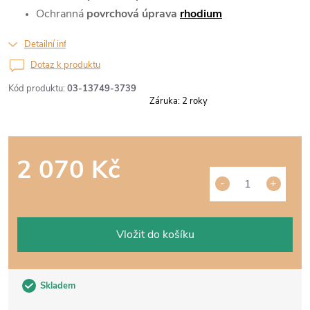
Ochranná
povrchová úprava
rhodium
Detailní informace
Dotaz k produktu
Kód produktu:
03-13749-3739
Záruka
:
2 roky
2 070 Kč
Měrná
cena:
Vložit do košíku
Skladem