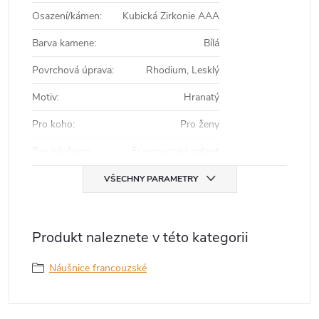
Osazení/kámen
:
Kubická Zirkonie AAA
Barva kamene
:
Bílá
Povrchová úprava
:
Rhodium, Lesklý
Motiv
:
Hranatý
Pro koho
:
Pro ženy
Typ náušnice
:
Francouzský patent
VŠECHNY PARAMETRY
Produkt naleznete v této kategorii
Náušnice francouzské