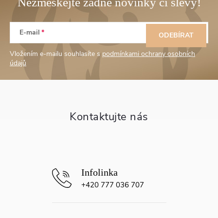
Z
E-mail
á
ODEBÍRAT
Vložením e-mailu souhlasíte s
podmínkami ochrany osobních
p
údajů
a
t
í
+420 777 036 707