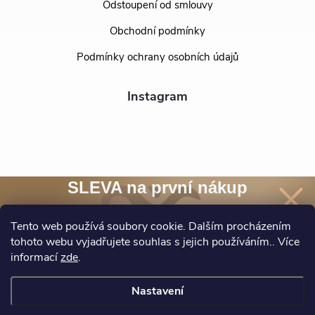
Odstoupení od smlouvy
Obchodní podmínky
Podmínky ochrany osobních údajů
Instagram
SLEVA na první nákup
Přihlaste se k našim novinkám
a
sleva 10 %
na nákup* je Vaše.
Tento web používá soubory cookie. Dalším procházením
tohoto webu vyjadřujete souhlas s jejich používáním.. Více
Sledovat na Instagramu
informací
zde
.
Chci novinky a slevu
Nastavení
*Při nákupu nad 1500 Kč.
Ochrana osobních údajů