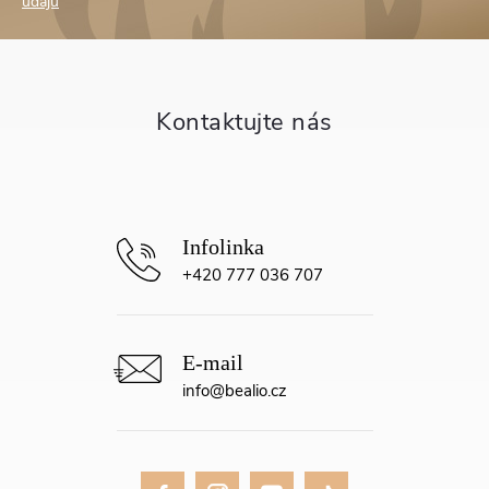
p
údajů
a
t
í
+420 777 036 707
info
@
bealio.cz