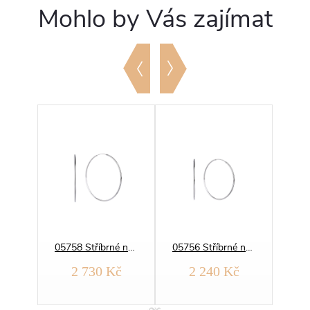
Mohlo by Vás zajímat
13069 Stříbrné náušnice KRUHY 60 mm
05758 Stříbrné náušnice HLADKÉ KRUHY 60 mm
05756 Stříbrné náušnice HLADKÉ KRUHY 50 mm
č
2 730 Kč
2 240 Kč