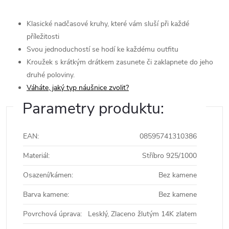
Klasické nadčasové kruhy, které vám sluší při každé
příležitosti
Svou jednoduchostí se hodí ke každému outfitu
Kroužek s krátkým drátkem zasunete či zaklapnete do jeho
druhé poloviny.
Váháte, jaký typ náušnice zvolit?
Parametry produktu:
EAN
:
08595741310386
Materiál
:
Stříbro 925/1000
Osazení/kámen
:
Bez kamene
Barva kamene
:
Bez kamene
Povrchová úprava
:
Lesklý, Zlaceno žlutým 14K zlatem