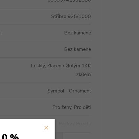
08595741332586
Stříbro 925/1000
n
:
Bez kamene
Bez kamene
Lesklý, Zlaceno žlutým 14K
zlatem
Symbol - Ornament
Pro ženy, Pro děti
Pecky / Puzeta
10 %
VŠECHNY PARAMETRY