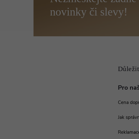
á
p
a
t
í
Pro na
Cena dop
Jak správn
Reklamac