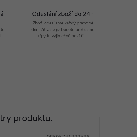
Pá
Odeslání zboží do 24h
Zboží odesíláme každý pracovní
šte
den. Zítra se již budete překrásně
d
třpytit, výjimečně pozítří. :)
ry produktu: