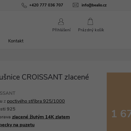
ínky
Podmínky ochrany osobních údajů
+420 777 036 707
info@bealio.cz
O nás
Péče o šperky
NÁKUPNÍ
Přihlášení
Prázdný košík
KOŠÍK
Kontakt
áušnice CROISSANT zlacené
OISSANT
ku
z
poctivého stříbra 925/1000
sti 925
1 6
prava
zlacené žlutým 14K zlatem
Měrná
pecky na
puzetu
cena: