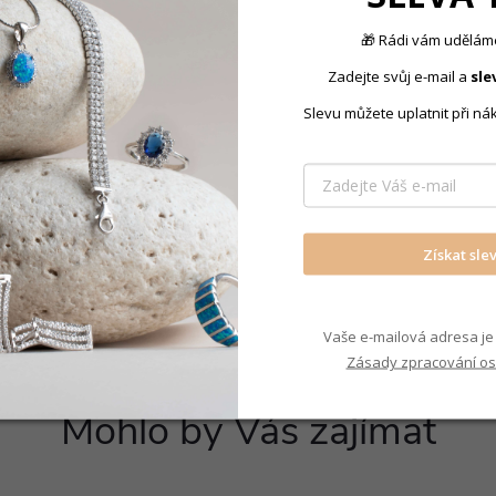
🎁 Rádi vám uděláme
Zadejte svůj e-mail a
sle
Produkt nal
Slevu můžete uplatnit při ná
Náušnice p
Získat sle
Vaše e-mailová adresa je 
Zásady zpracování os
Mohlo by Vás zajímat