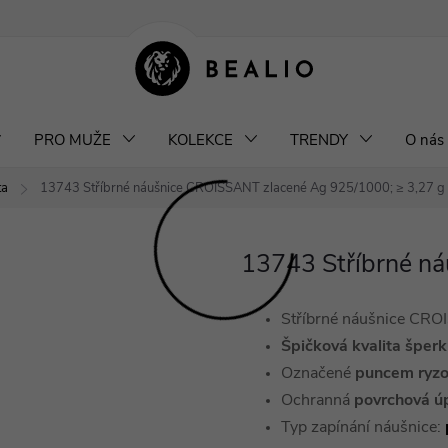
klamace a výměna šperků
Odstoupení od smlouvy
Obchodní podm
PRO MUŽE
KOLEKCE
TRENDY
O nás
ta
13743 Stříbrné náušnice CROISSANT zlacené
Ag 925/1000; ≥ 3,27 g
13743 Stříbrné n
Stříbrné náušnice CR
Špičková kvalita šper
Označené
puncem ryzo
Ochranná
povrchová ú
Typ zapínání náušnice: