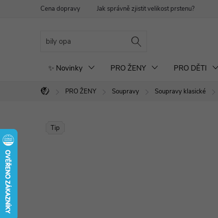
Přejít
Cena dopravy
Jak správně zjistit velikost prstenu?
Re
na
obsah
✨ Novinky
PRO ŽENY
PRO DĚTI
PRO ŽENY
Soupravy
Soupravy klasické
Domů
Tip