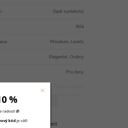
n
:
Opál syntetický
Bílá
ava
:
Rhodium, Lesklý
Elegantní, Oválný
Pro ženy
Klasický patent
10 %
VŠECHNY PARAMETRY
 radost! 🎁
vový
kód
je váš!
eznete v této kategorii