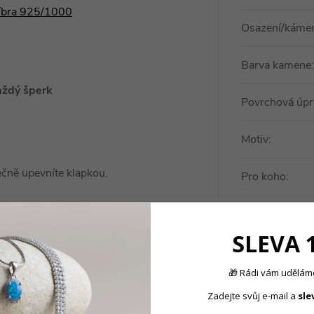
říbra 925/1000
Osazení/káme
Barva kamene
:
aždý šperk
Povrchová úpr
Motiv
:
čně upevníte klapkou.
Pro koho
:
Typ náušnice
:
SLEVA 
🎁 Rádi vám uděláme
Zadejte svůj e-mail a
sle
Produkt nal
ytvořte tak
dokonalý