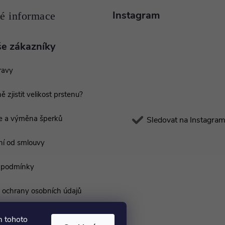
Instagram
še zákazníky
ravy
ě zjistit velikost prstenu?
e a výměna šperků
Sledovat na Instagra
í od smlouvy
 podmínky
ochrany osobních údajů
m tohoto