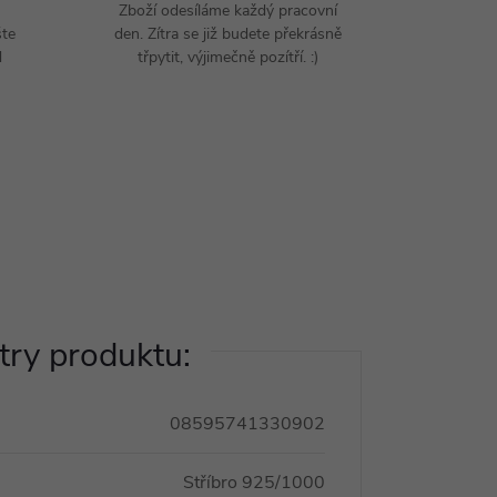
Zboží odesíláme každý pracovní
šte
den. Zítra se již budete překrásně
d
třpytit, výjimečně pozítří. :)
ry produktu:
08595741330902
Stříbro 925/1000