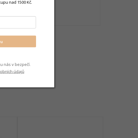
kupu nad 1500 Kč.
lasické
vu
u nás v bezpečí.
obních údajů