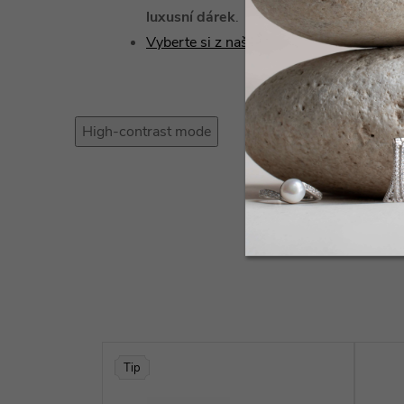
luxusní dárek
.
Vyberte si z naší široké nabídky řetízků 
High-contrast mode
Tip