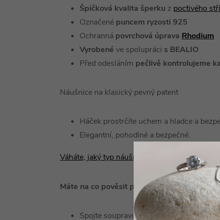
Špičková kvalita šperku
z
poctivého st
Označené
puncem ryzosti 925
Ochranná
povrchová úprava
Rhodium
Vyrobené
ve spolupráci
s BEALIO
Před odesláním
pečlivě kontrolujeme k
Náušnice na klasický pevný patent
Háček prostrčíte uchem a hladce a bezpe
Elegantní, pohodlné a bezpečné.
Váháte, jaký typ náušnice zvolit?
Máte na co pověsit přívěsek?
Spojte soupravu s ideálním řetízkem a v