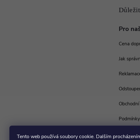
í
Pro na
Cena dop
Jak správn
Reklamac
Odstoupen
Obchodní
Podmínky 
Tento web používá soubory cookie. Dalším procházení