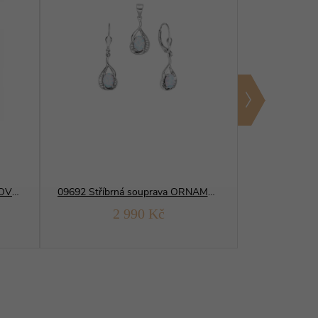
06547 Stříbrná souprava KRÁLOVSKÁ bílý opál
09692 Stříbrná souprava ORNAMENT slza bílý OPÁL
2 990 Kč
3