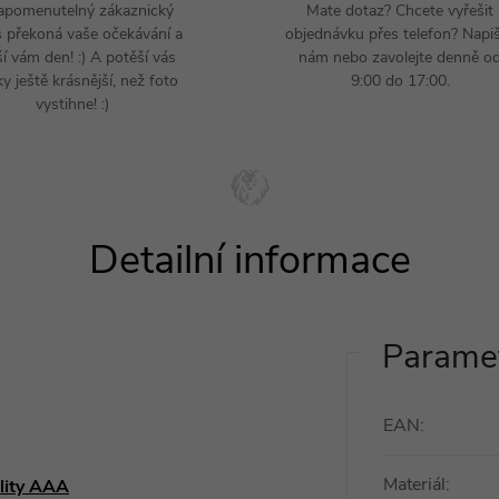
apomenutelný zákaznický
Mate dotaz? Chcete vyřešit
s překoná vaše očekávání a
objednávku přes telefon? Napi
ší vám den! :) A potěší vás
nám nebo zavolejte denně o
y ještě krásnější, než foto
9:00 do 17:00.
vystihne! :)
Paramet
EAN
:
Materiál
:
ality AAA