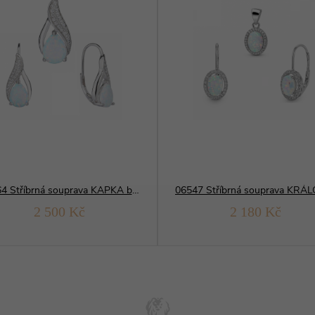
09264 Stříbrná souprava KAPKA bílý opál
2 500 Kč
2 180 Kč