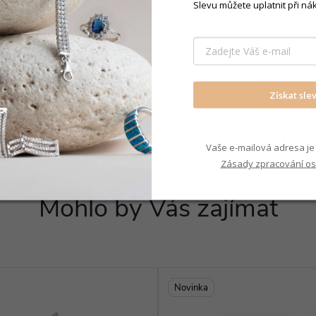
Slevu můžete uplatnit při ná
Soupravy k
pro přívěsky.
Získat sle
Vaše e-mailová adresa je 
Zásady zpracování os
Mohlo by Vás zajímat
Novinka