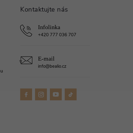
+420 777 036 707
info
@
bealio.cz
mu