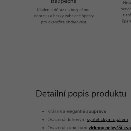
bezpečně
Nez
servi
Klademe důraz na bezpečnou
zlep
dopravu a hezky zabalené šperky
šperk
pro okamžité obdarování.
Detailní popis produktu
Krásná a elegantní
souprava
Osazená duhovým
syntetickým opálem
Osazená kubickými
zirkony nejvyšší kv