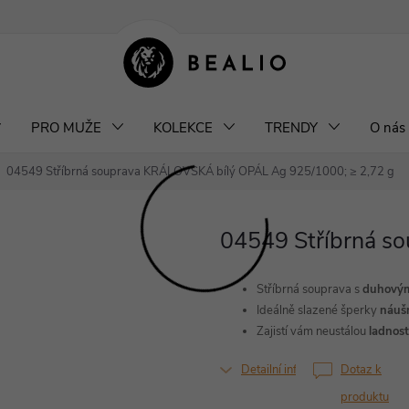
klamace a výměna šperků
Odstoupení od smlouvy
Obchodní podm
PRO MUŽE
KOLEKCE
TRENDY
O nás
04549 Stříbrná souprava KRÁLOVSKÁ bílý OPÁL
Ag 925/1000; ≥ 2,72 g
04549 Stříbrná s
Stříbrná souprava s
duhový
Ideálně slazené šperky
náušn
Zajistí vám neustálou
ladnost
Detailní informace
Dotaz k
produktu