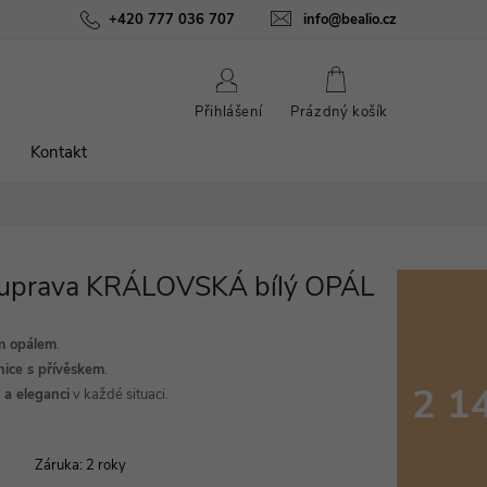
ínky
Podmínky ochrany osobních údajů
+420 777 036 707
info@bealio.cz
O nás
Péče o šperky
NÁKUPNÍ
Přihlášení
Prázdný košík
KOŠÍK
Kontakt
ouprava KRÁLOVSKÁ bílý OPÁL
m opálem
.
ice s přívěskem
.
2 1
 a eleganci
v každé situaci.
Měrná
cena:
Záruka
:
2 roky