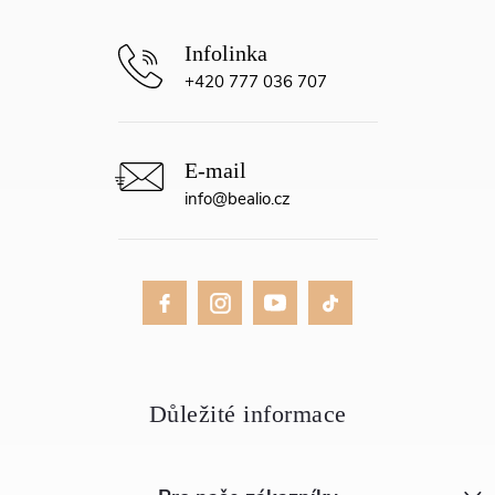
+420 777 036 707
info
@
bealio.cz