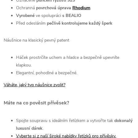
Označené
puncem ryzosti 925
Ochranná
povrchová úprava
Rhodium
Vyrobené
ve spolupráci
s BEALIO
Před odesláním
pečlivě kontrolujeme každý šperk
Náušnice na klasický pevný patent
Háček prostrčíte uchem a hladce a bezpečně upevníte
klapkou.
Elegantní, pohodlné a bezpečné.
Váháte, jaký typ náušnice zvolit?
Máte na co pověsit přívěsek?
Spojte soupravu s ideálním řetízkem a vytvořte tak
dokonalý
luxusní dárek
.
Vyberte si z naší široké nabídky řetízků pro přívěsky.