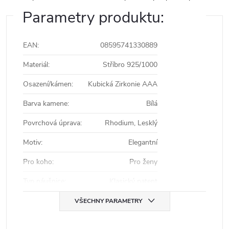
Parametry produktu:
EAN
:
08595741330889
Materiál
:
Stříbro 925/1000
Osazení/kámen
:
Kubická Zirkonie AAA
Barva kamene
:
Bílá
Povrchová úprava
:
Rhodium, Lesklý
Motiv
:
Elegantní
Pro koho
:
Pro ženy
Typ náušnice
:
Klasický patent
VŠECHNY PARAMETRY