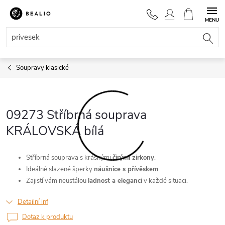
Přejít
na
NÁKUPNÍ
obsah
KOŠÍK
Soupravy klasické
09273 Stříbrná souprava
KRÁLOVSKÁ bílá
Stříbrná souprava s krásnými
čirými zirkony
.
Ideálně slazené šperky
náušnice s přívěskem
.
Zajistí vám neustálou
ladnost a eleganci
v každé situaci.
Detailní informace
Dotaz k produktu