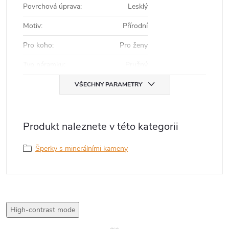
Povrchová úprava
:
Lesklý
Motiv
:
Přírodní
Pro koho
:
Pro ženy
Typ náramku
:
Pružný
VŠECHNY PARAMETRY
Produkt naleznete v této kategorii
Šperky s minerálními kameny
High-contrast mode