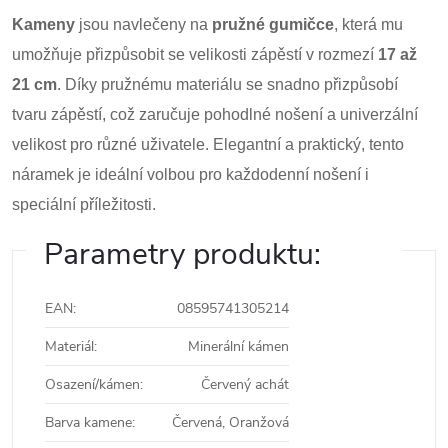
Kameny
jsou navlečeny na
pružné gumičce
, která mu
umožňuje přizpůsobit se velikosti zápěstí v rozmezí
17 až
21 cm
. Díky pružnému materiálu se snadno přizpůsobí
tvaru zápěstí, což zaručuje pohodlné nošení a univerzální
velikost pro různé uživatele. Elegantní a praktický, tento
náramek je ideální volbou pro každodenní nošení i
speciální příležitosti.
Parametry produktu:
EAN
:
08595741305214
Materiál
:
Minerální kámen
Osazení/kámen
:
Červený achát
Barva kamene
:
Červená, Oranžová