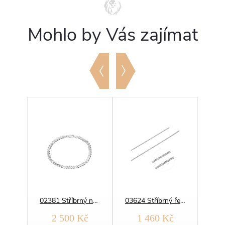
Mohlo by Vás zajímat
01281 Stříbrný řetízek BRILANTINA 2 mm
02381 Stříbrný náramek PANCER 100
03624 Stříbrný řetízek PANCER 050
č
2 500 Kč
1 460 Kč