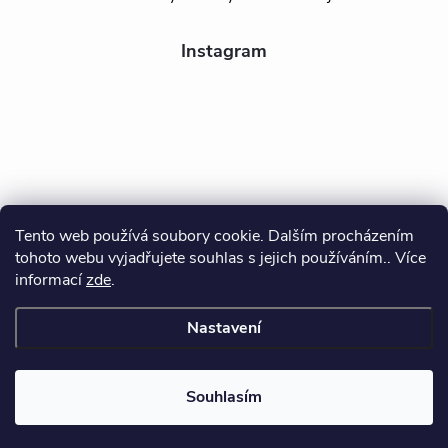
Instagram
Tento web používá soubory cookie. Dalším procházením
tohoto webu vyjadřujete souhlas s jejich používáním.. Více
Sledovat na Instagramu
informací
zde
.
Nastavení
Copyright 2026
BEALIO
. Všechna práva vyhrazena.
Souhlasím
Vytvořil Shoptet