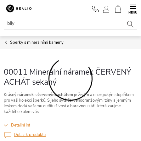
Přejít
na
NÁKUPNÍ
obsah
KOŠÍK
Šperky s minerálními kameny
00011 Minerální náramek ČERVENÝ
ACHÁT sekaný
Krásný
náramek
s
červeným achátem
je živým a energickým doplňkem
pro vaši kolekci šperků. S jeho sytě červenooranžovými tóny a jemným
leskem dodá vašemu outfitu živost a barevnou záři, která zaujme
každého kolem vás.
Detailní informace
Dotaz k produktu