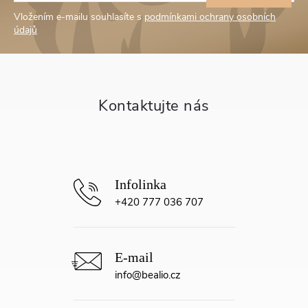
á
Vložením e-mailu souhlasíte s
podmínkami ochrany osobních
p
údajů
a
t
í
+420 777 036 707
info
@
bealio.cz