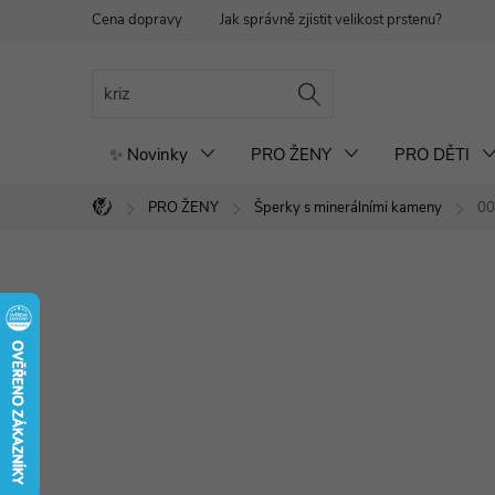
Přejít
Cena dopravy
Jak správně zjistit velikost prstenu?
Re
na
obsah
✨ Novinky
PRO ŽENY
PRO DĚTI
PRO ŽENY
Šperky s minerálními kameny
00
Domů