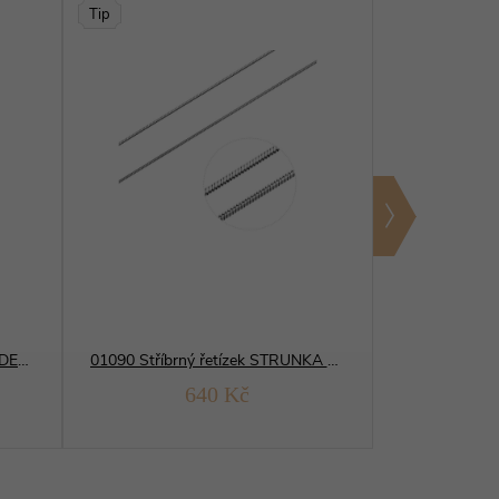
Tip
12105 Stříbrný přívěsek MEDVÍDEK zirkon
01090 Stříbrný řetízek STRUNKA HLADKÁ osmihran
640 Kč