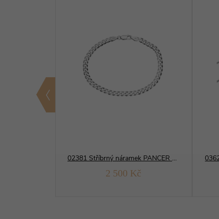
01281 Stříbrný řetízek BRILANTINA 2 mm
02381 Stříbrný náramek PANCER 100
0362
Kč
2 500 Kč