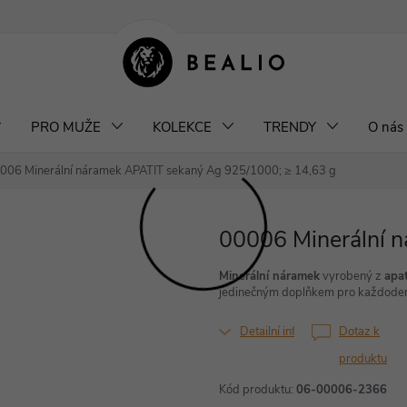
klamace a výměna šperků
Odstoupení od smlouvy
Obchodní podm
PRO MUŽE
KOLEKCE
TRENDY
O nás
006 Minerální náramek APATIT sekaný
Ag 925/1000; ≥ 14,63 g
00006 Minerální 
Minerální náramek
vyrobený z
apat
jedinečným doplňkem pro každodenní s
Detailní informace
Dotaz k
produktu
Kód produktu:
06-00006-2366