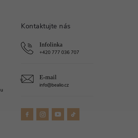
+420 777 036 707
info
@
bealio.cz
mu