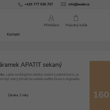
ínky
Podmínky ochrany osobních údajů
+420 777 036 707
info@bealio.cz
O nás
Péče o šperky
NÁKUPNÍ
Přihlášení
Prázdný košík
KOŠÍK
Kontakt
náramek APATIT sekaný
itu
, s jeho osvěžujícími odstíny modré a zelené barvy, je
tyl, který přináší do vašeho outfitu živost a originalitu.
160
Záruka
:
2 roky
Měrná
cena: