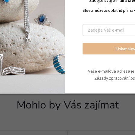
Zadejte svůj e-mail a
sle
Slevu můžete uplatnit při ná
Produkt nal
Šperky s m
Získat sle
Vaše e-mailová adresa je 
Zásady zpracování os
Mohlo by Vás zajímat