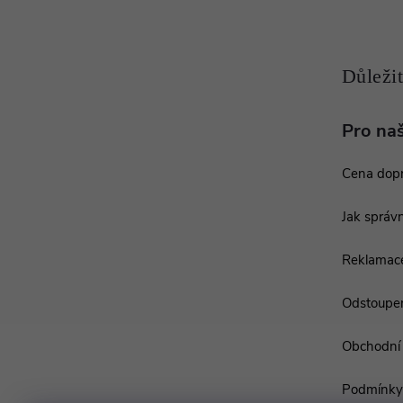
a
t
í
Pro na
Cena dop
Jak správn
Reklamac
Odstoupen
Obchodní
Podmínky 