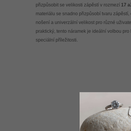
přizpůsobit se velikosti zápěstí v rozmezí
17 a
materiálu se snadno přizpůsobí tvaru zápěstí,
nošení a univerzální velikost pro různé uživate
praktický, tento náramek je ideální volbou pro
speciální příležitosti.