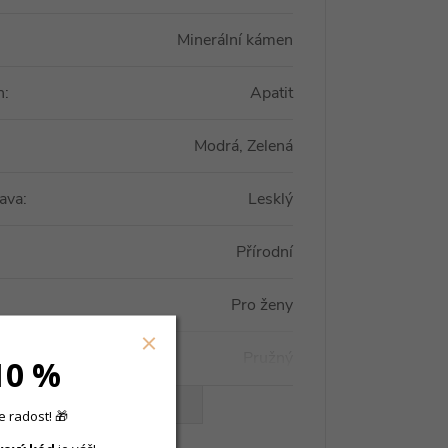
Minerální kámen
n
:
Apatit
Modrá, Zelená
ava
:
Lesklý
Přírodní
Pro ženy
Pružný
10 %
VŠECHNY PARAMETRY
 radost! 🎁