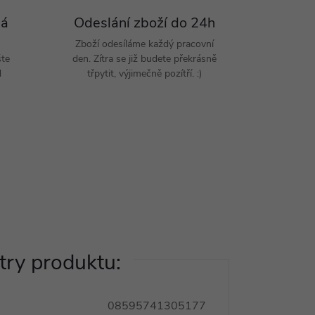
Pá
Odeslání zboží do 24h
Zboží odesíláme každý pracovní
šte
den. Zítra se již budete překrásně
d
třpytit, výjimečně pozítří. :)
ry produktu:
08595741305177