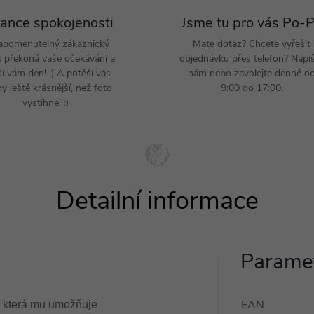
ance spokojenosti
Jsme tu pro vás Po-
apomenutelný zákaznický
Mate dotaz? Chcete vyřešit
s překoná vaše očekávání a
objednávku přes telefon? Napi
ší vám den! :) A potěší vás
nám nebo zavolejte denně o
y ještě krásnější, než foto
9:00 do 17:00.
vystihne! :)
Paramet
EAN
:
, která mu umožňuje