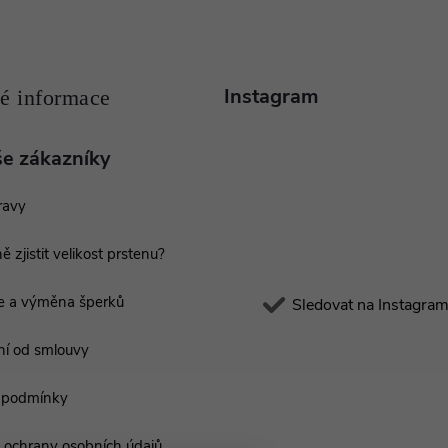
Instagram
še zákazníky
ravy
ě zjistit velikost prstenu?
e a výměna šperků
Sledovat na Instagra
í od smlouvy
 podmínky
ochrany osobních údajů