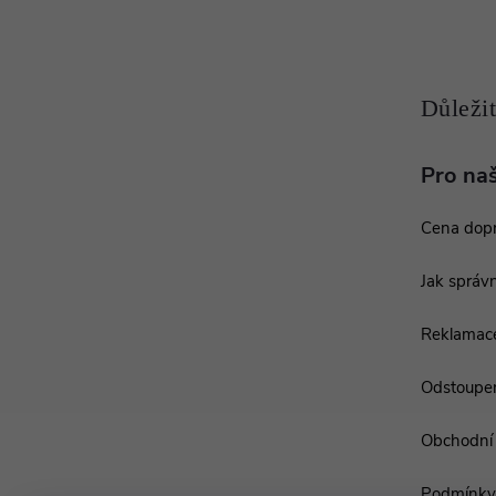
a
t
í
Pro na
Cena dop
Jak správn
Reklamac
Odstoupen
Obchodní
Podmínky 