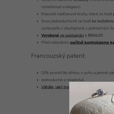
vznešenost a eleganci.
Klasické nadčasové kruhy, které se hodí
Svou jednoduchostí se hodí
ke každému 
vystoupíte z obyčejnosti s jedinečným 
Vyrobené
ve spolupráci
s BEALIO
Před odesláním
pečlivě kontrolujeme k
Francouzský patent:
Dřík prostrčíte dírkou v uchu a jemně za
Jednoduché a mladistvé.
Váháte, jaký typ náušnice zvolit?