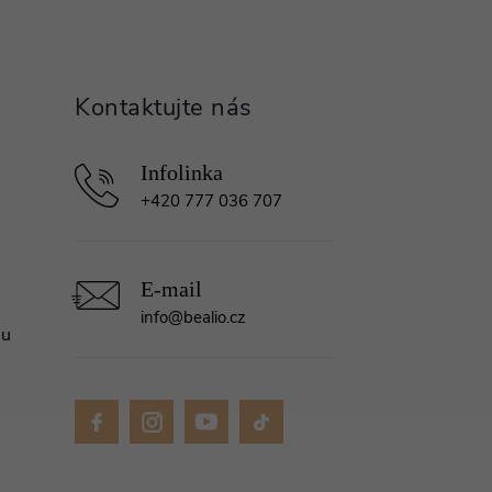
+420 777 036 707
info
@
bealio.cz
mu