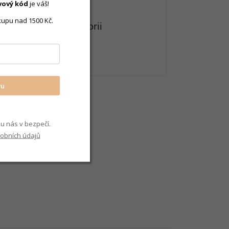
vový
kód
je váš!
kupu nad 1500 Kč.
eznete v této kategorii
rancouzské
vu
u nás v bezpečí.
obních údajů