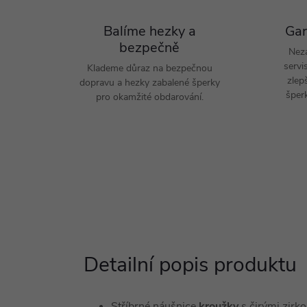
Balíme hezky a
Gar
bezpečně
Nez
servi
Klademe důraz na bezpečnou
zlep
dopravu a hezky zabalené šperky
šperk
pro okamžité obdarování.
Detailní popis produktu
Stříbrné náušnice
kroužky
s čirými zirko