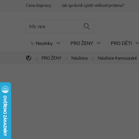
Přejít
Cena dopravy
Jak správně zjistit velikost prstenu?
Re
na
obsah
✨ Novinky
PRO ŽENY
PRO DĚTI
PRO ŽENY
Náušnice
Náušnice francouzské
Domů