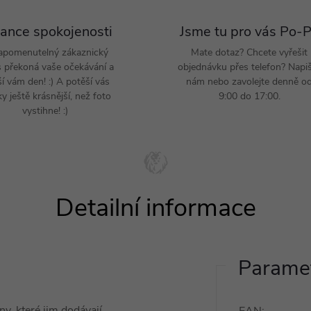
ance spokojenosti
Jsme tu pro vás Po-
apomenutelný zákaznický
Mate dotaz? Chcete vyřešit
s překoná vaše očekávání a
objednávku přes telefon? Napi
ší vám den! :) A potěší vás
nám nebo zavolejte denně o
y ještě krásnější, než foto
9:00 do 17:00.
vystihne! :)
Paramet
ny, které jim dodávají