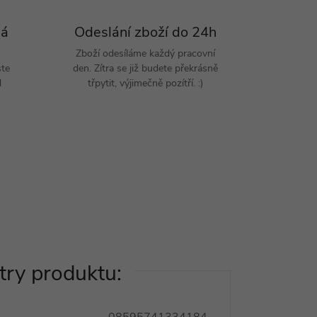
Pá
Odeslání zboží do 24h
Zboží odesíláme každý pracovní
šte
den. Zítra se již budete překrásně
d
třpytit, výjimečně pozítří. :)
ry produktu: