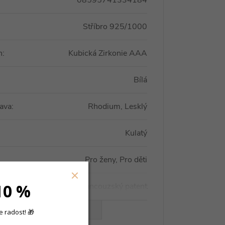
08595741334184
Stříbro 925/1000
n
:
Kubická Zirkonie AAA
Bílá
ava
:
Rhodium, Lesklý
Kulatý
Pro ženy, Pro děti
10 %
Kroužek, Francouzský patent
VŠECHNY PARAMETRY
 radost! 🎁