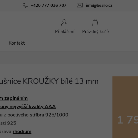
ínky
Podmínky ochrany osobních údajů
+420 777 036 707
info@bealio.cz
O nás
Péče o šperky
NÁKUPNÍ
Přihlášení
Prázdný košík
KOŠÍK
Kontakt
áušnice KROUŽKY bílé 13 mm
m zapínáním
kony nejvyšší kvality AAA
ku
z
poctivého stříbra 925/1000
1 7
sti 925
Měrná
prava
rhodium
cena: