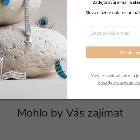
Zadejte svůj e-mail a
sle
Slevu můžete uplatnit při ná
Produkt nal
Náušnice f
Získat sle
Vaše e-mailová adresa je 
Zásady zpracování os
Mohlo by Vás zajímat