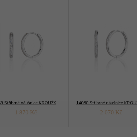
14059 Stříbrné náušnice KROUŽKY bílé 18 mm
1 870 Kč
2 070 Kč