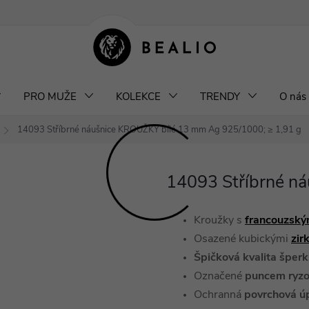
klamace a výměna šperků
Odstoupení od smlouvy
Obchodní podm
PRO MUŽE
KOLEKCE
TRENDY
O nás
14093 Stříbrné náušnice KROUŽKY bílé 13 mm
Ag 925/1000; ≥ 1,91 g
14093 Stříbrné n
Kroužky s
francouzský
Osazené kubickými
zir
Špičková kvalita šper
Označené
puncem ryzo
Ochranná
povrchová ú