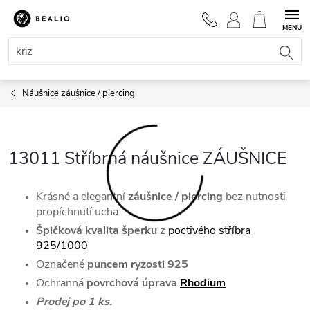
Přejít
na
NÁKUPNÍ
obsah
KOŠÍK
Náušnice záušnice / piercing
13011 Stříbrná náušnice ZÁUŠNICE
Krásné a elegantní
záušnice / piercing
bez nutnosti
propíchnutí ucha
Špičková kvalita šperku
z
poctivého stříbra
925/1000
Označené
puncem ryzosti 925
Ochranná
povrchová úprava
Rhodium
Prodej po 1 ks.