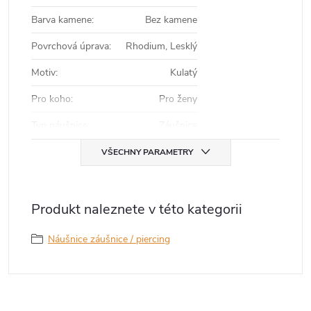
Barva kamene
:
Bez kamene
Povrchová úprava
:
Rhodium, Lesklý
Motiv
:
Kulatý
Pro koho
:
Pro ženy
Typ náušnice
:
Záušnice
VŠECHNY PARAMETRY
Produkt naleznete v této kategorii
Náušnice záušnice / piercing