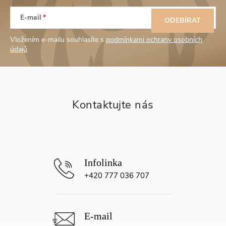
Z
E-mail
á
ODEBÍRAT
Vložením e-mailu souhlasíte s
podmínkami ochrany osobních
p
údajů
a
t
í
+420 777 036 707