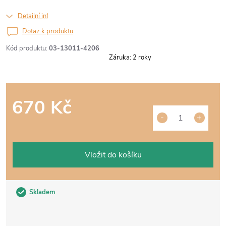
Detailní informace
Dotaz k produktu
Kód produktu:
03-13011-4206
Záruka
:
2 roky
670 Kč
Měrná
cena:
Vložit do košíku
Skladem