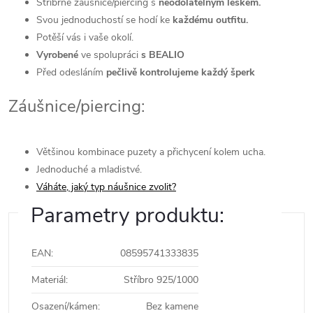
Stříbrné záušnice/piercing s
neodolatelným leskem.
Svou jednoduchostí se hodí ke
každému outfitu.
Potěší vás i vaše okolí.
Vyrobené
ve spolupráci
s BEALIO
Před odesláním
pečlivě kontrolujeme každý šperk
Záušnice/piercing:
Většinou kombinace puzety a přichycení kolem ucha.
Jednoduché a mladistvé.
Váháte, jaký typ náušnice zvolit?
Parametry produktu:
EAN
:
08595741333835
Materiál
:
Stříbro 925/1000
Osazení/kámen
:
Bez kamene