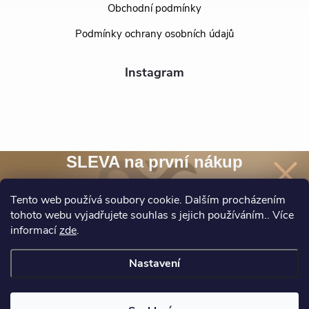
Obchodní podmínky
Podmínky ochrany osobních údajů
Instagram
SLEVA na první nákup
Přihlaste se k našim novinkám
a
sleva 10 %
na nákup* je Vaše.
Tento web používá soubory cookie. Dalším procházením
tohoto webu vyjadřujete souhlas s jejich používáním.. Více
Sledovat na Instagramu
informací
zde
.
Chci novinky a slevu
Nastavení
*Při nákupu nad 1500 Kč.
Ochrana osobních údajů
Copyright 2026
BEALIO
. Všechna práva vyhrazena.